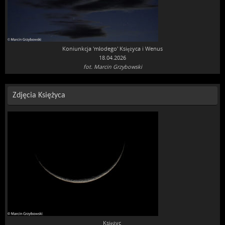
Koniunkcja 'młodego' Księżyca i Wenus
18.04.2026
fot. Marcin Grzybowski
Zdjęcia Księżyca
Księżyc