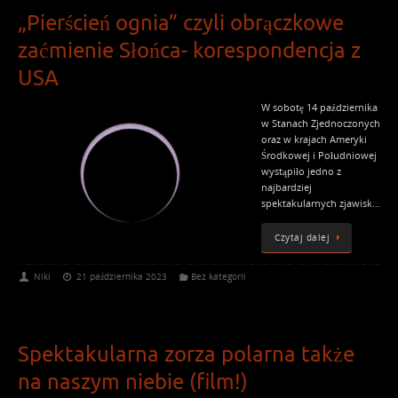
„Pierścień ognia” czyli obrączkowe
zaćmienie Słońca- korespondencja z
USA
W sobotę 14 października
w Stanach Zjednoczonych
oraz w krajach Ameryki
Środkowej i Południowej
wystąpiło jedno z
najbardziej
spektakularnych zjawisk…
Czytaj dalej
Niki
21 października 2023
Bez kategorii
Spektakularna zorza polarna także
na naszym niebie (film!)