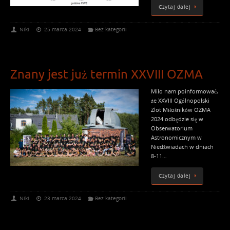
Czytaj dalej
Niki
25 marca 2024
Bez kategorii
Znany jest już termin XXVIII OZMA
Miło nam poinformować,
że XXVIII Ogólnopolski
Zlot Miłośników OZMA
2024 odbędzie się w
Obserwatorium
Astronomicznym w
Niedźwiadach w dniach
8-11…
Czytaj dalej
Niki
23 marca 2024
Bez kategorii