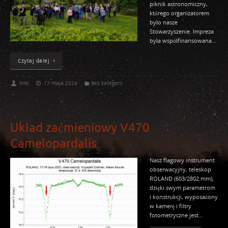
piknik astronomiczny,
którego organizatorem
było nasze
Stowarzyszenie. Impreza
była współfinansowana…
Czytaj dalej
Niki
17 maja 2024
Bez kategorii
Układ zaćmieniowy V470
Camelopardalis
Nasz flagowy instrument
obserwacyjny, teleskop
ROLAND (603/2802 mm),
dzięki swym parametrom
i konstrukcji, wyposażony
w kamerę i filtry
fotometryczne jest…