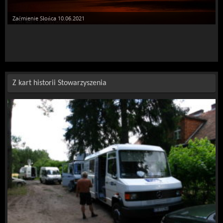
Zaćmienie Słońca 10.06.2021
Zaćmienie Księżyca16.05.2022
Z kart historii Stowarzyszenia