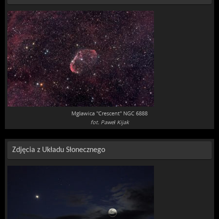
Mgławica "Crescent" NGC 6888
fot. Paweł Kijak
Zdjęcia z Układu Słonecznego