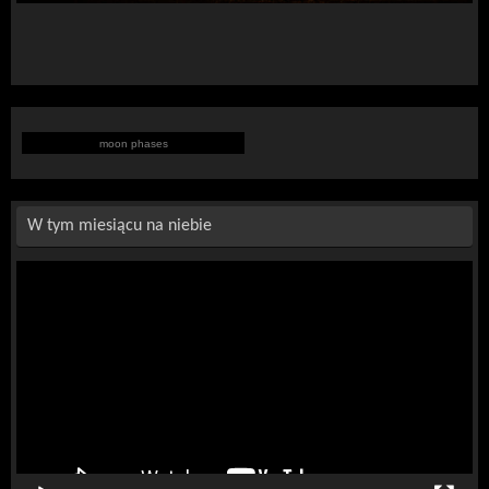
moon phases
W tym miesiącu na niebie
Odtwarzacz
video