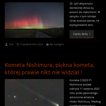
25. cykl aktywności
słonecznej zbliża się
powoli do maksimum. W
związku z tym istnieje
coraz większa szansa, na
występowanie zorz…
Czytaj dalej
Niki
8 października 2023
Bez kategorii
Kometa Nishimura, piękna kometa,
której prawie nikt nie widział !
Kometa C/2023 P1
Nishimura została
odkryta 11 sierpnia 2023
roku przez japońskiego
astronoma-amatora,
Hideo Nishimurę. Według
wszelkich szacunków