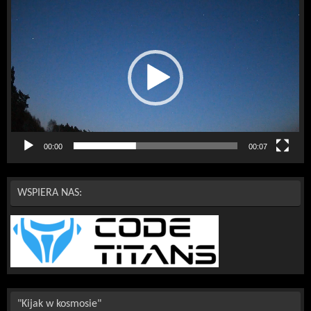
Odtwarzacz
video
00:00
00:07
WSPIERA NAS:
"Kijak w kosmosie"