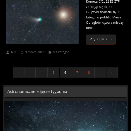
Kometa C/2o22 E3 ZTF
zbliżając się się do
ekliptyki znalazła się 11
lutego w pobliżu Marsa.
Odległość kątowa między
nimi…
Czytaj dalej
Niki
3 marca 2023
Bez kategorii
«
‹
4
5
6
7
8
›
»
Astronomiczne zdjęcie tygodnia