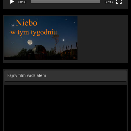
00:00
08:33
Fajny film widziałem
Odtwarzacz
video