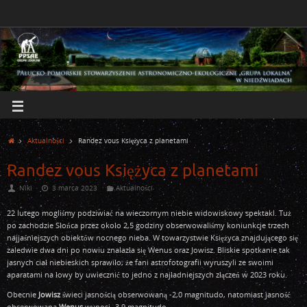
Aktualności
Randez vous Księżyca z planetami
Randez vous Księżyca z planetami
Niki
3 marca 2023
Aktualności
22 lutego mogliśmy podziwiać na wieczornym niebie widowiskowy spektakl. Tuż
po zachodzie Słońca przez około 2,5 godziny obserwowaliśmy koniunkcje trzech
najjaśniejszych obiektów nocnego nieba. W towarzystwie Księżyca znajdującego się
zaledwie dwa dni po nowiu znalazła się Wenus oraz Jowisz. Bliskie spotkanie tak
jasnych ciał niebieskich sprawiło, że fani astrofotografii wyruszyli ze swoimi
aparatami na łowy by uwiecznić to jedno z najładniejszych złączeń w 2023 roku.
Obecnie
Jowisz
świeci jasnością obserwowaną -2,0 magnitudo, natomiast jasność
obserwowana
Wenus
wynosi -3,9 magnitudo.