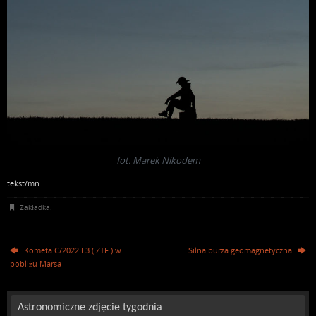
fot. Marek Nikodem
tekst/mn
Zakładka
.
Kometa C/2022 E3 ( ZTF ) w
Silna burza geomagnetyczna
pobliżu Marsa
Astronomiczne zdjęcie tygodnia