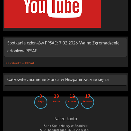
Spotkania członków PPSAE: 7.02.2026-Walne Zgromadzenie
członków PPSAE
Dla członków PPSAE
Całkowite zaćmienie Słońca w Hiszpanii zacznie się za
3
23
12
15
Days
Hours
Minuts
Seconds
Nasze konto
Bank Spółdzielczy w Szubinie
51 8164 0001 0000 3795 2000 0001