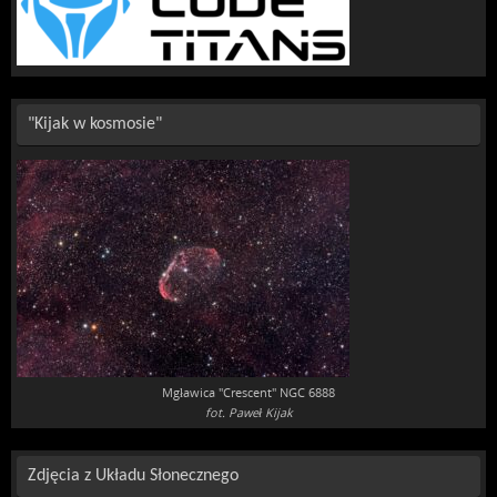
"Kijak w kosmosie"
Mgławica "Crescent" NGC 6888
fot. Paweł Kijak
Zdjęcia z Układu Słonecznego