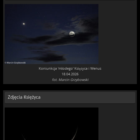
Koniunkcja 'młodego' Księżyca i Wenus
18.04.2026
fot. Marcin Grzybowski
Zdjęcia Księżyca