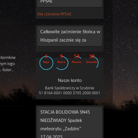
PPSAE
Dla członków PPSAE
Całkowite zaćmienie Słońca w
Hiszpanii zacznie się za
6
9
53
37
iłośników
Days
Hours
Minuts
Seconds
nym logo
. Kolor…
Nasze konto
Bank Spółdzielczy w Szubinie
51 8164 0001 0000 3795 2000 0001
STACJA BOLIDOWA SN45
NIEDŹWIADY Spadek
meteorytu „Zadzim”
17.04.2025