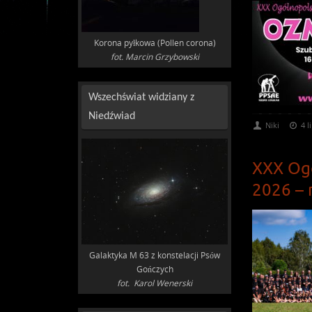
Korona pyłkowa (Pollen corona)
fot. Marcin Grzybowski
Wszechświat widziany z
Niedźwiad
Niki
4 l
XXX Ogó
2026 – 
Galaktyka M 63 z konstelacji Psów
Gończych
fot. Karol Wenerski