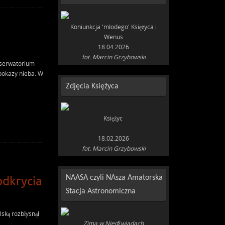
Koniunkcja 'młodego' Księżyca i
Wenus
18.04.2026
fot. Marcin Grzybowski
bserwatorium
pokazy nieba. W
Zdjęcia Księżyca
Księżyc
18.02.2026
fot. Marcin Grzybowski
NAASA czyli NAsza Amatorska
odkrycia
Stacja Astronomiczna
lską rozbłysnął
Zima w Niedźwiadach