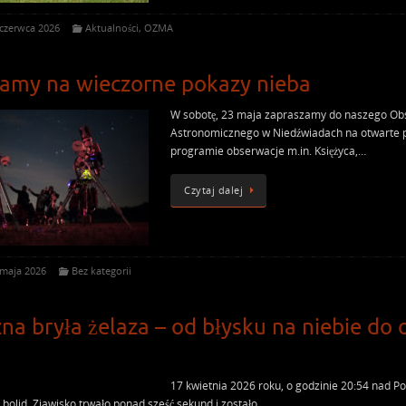
 czerwca 2026
Aktualności
,
OZMA
amy na wieczorne pokazy nieba
W sobotę, 23 maja zapraszamy do naszego O
Astronomicznego w Niedźwiadach na otwarte 
programie obserwacje m.in. Księżyca,…
Czytaj dalej
 maja 2026
Bez kategorii
na bryła żelaza – od błysku na niebie do 
17 kwietnia 2026 roku, o godzinie 20:54 nad Po
 bolid. Zjawisko trwało ponad sześć sekund i zostało…