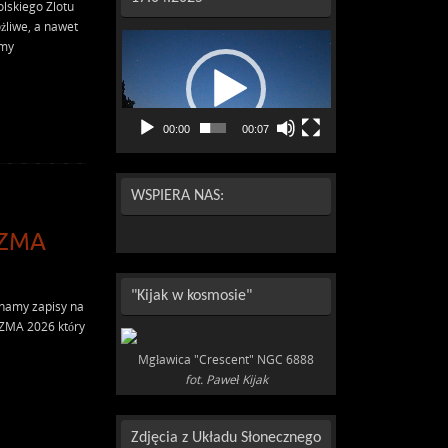
lskiego Zlotu
liwe, a nawet
Odtwarzacz
emy
video
00:00
00:07
WSPIERA NAS:
OZMA
"Kijak w kosmosie"
ynamy zapisy na
OZMA 2026 który
Mgławica "Crescent" NGC 6888
fot. Paweł Kijak
Zdjęcia z Układu Słonecznego