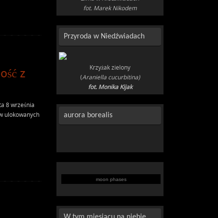
fot. Marek Nikodem
Przyroda w Niedźwiadach
Krzyżak zielony
ość z
(
Araniella cucurbitina)
fot. Monika Kijak
a 8 września
ów ulokowanych
aurora borealis
moon phases
W tym miesiącu na niebie