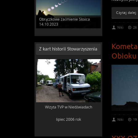
Czytaj dalej
Całkowite zaćmienie Słońca
29.03.2006
Niki
26
Kometa 
Z kart historii Stowarzyszenia
Obłoku
Wizyta TVP w Niedźwiadach
lipiec 2006 rok
Niki
19