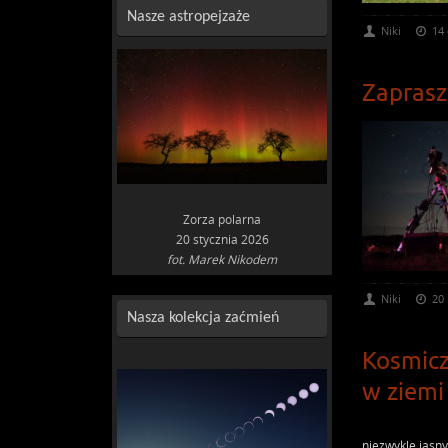
Nasze astropejzaże
Niki
14
Zaprasz
Zorza polarna
20 stycznia 2026
fot. Marek Nikodem
Niki
20
Nasza kolekcja zaćmień
Kosmicz
w ziemi
niezwykle jasny