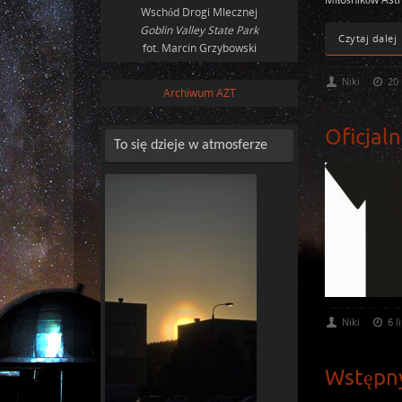
Wschód Drogi Mlecznej
Goblin Valley State Park
Czytaj dalej
fot. Marcin Grzybowski
Niki
20 
Archiwum AZT
Oficjal
To się dzieje w atmosferze
Niki
6 l
Wstępn