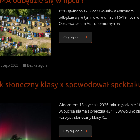
A odbędzie się w lipcu !
XXX Ogólnopolski Zlot Miłośników Astronomii
odbędzie się w tym roku w dniach 16-19 lipca w
Obserwatorium Astronomicznym w…
Czytaj dalej
lutego 2026
Bez kategorii
k słoneczny klasy x spowodował spektak
Wieczorem 18 stycznia 2026 roku o godzinie 1
wybuchła plama słoneczna 4341 , wywołując gi
rozbłysk słoneczny klasy X…
Czytaj dalej