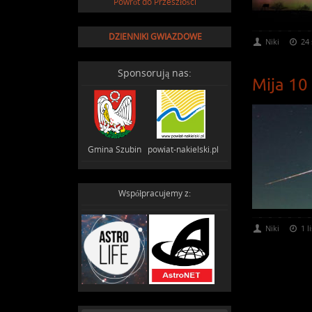
Powrót do Przeszłości
DZIENNIKI GWIAZDOWE
Niki
24 
Sponsorują nas:
Mija 10
Gmina Szubin powiat-nakielski.pl
Współpracujemy z:
Niki
1 l