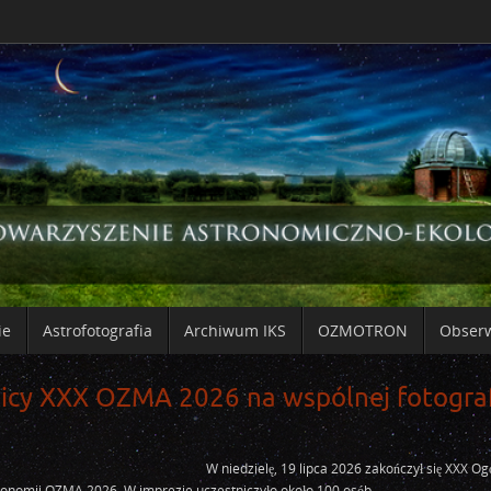
ie
Astrofotografia
Archiwum IKS
OZMOTRON
Obser
icy XXX OZMA 2026 na wspólnej fotograf
W niedzielę, 19 lipca 2026 zakończył się XXX Og
ronomii OZMA 2026. W imprezie uczestniczyło około 100 osób.…