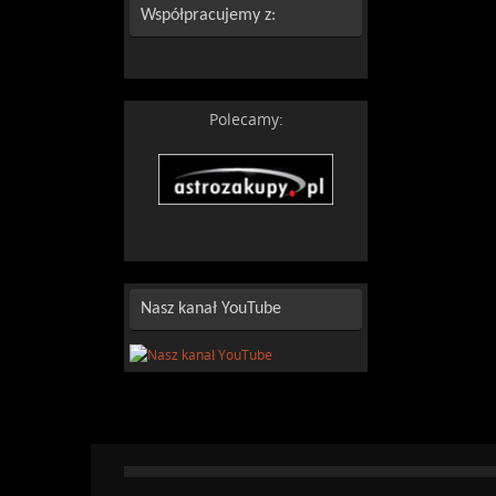
Współpracujemy z:
Polecamy:
Nasz kanał YouTube