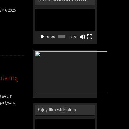
 OZMA 2026
Odtwarzacz
video
00:00
08:33
ularną
8:09 UT
gantyczny
Fajny film widziałem
Odtwarzacz
video