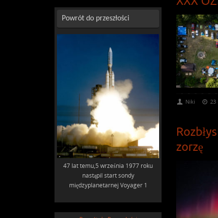
XXX OZM
Powrót do przeszłości
Niki
23 
Rozbłys
zorzę
47 lat temu,5 września 1977 roku
nastąpil start sondy
międzyplanetarnej Voyager 1