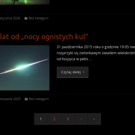
stycznia 2026
Bez kategorii
 lat od „nocy ognistych kul”
31 października 2015 roku o godzinie 19:05 ni
rozjarzyło się zielonkawym światłem wielokrotn
od Księżyca w pełni.…
Czytaj dalej
istopada 2025
Bez kategorii
1
2
3
›
»